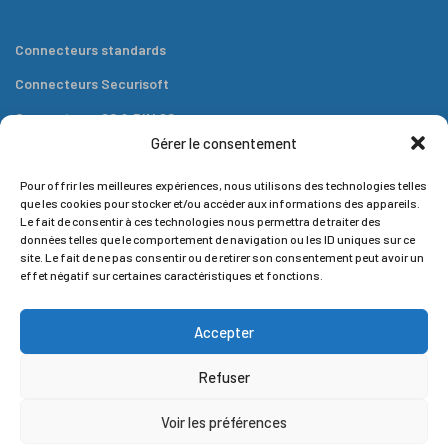
Connecteurs standards
Connecteurs Securisoft
Connecteurs 80 & DIN 80
Gérer le consentement
Connecteurs plats
Outils
Pour offrir les meilleures expériences, nous utilisons des technologies telles
que les cookies pour stocker et/ou accéder aux informations des appareils.
Le fait de consentir à ces technologies nous permettra de traiter des
données telles que le comportement de navigation ou les ID uniques sur ce
site. Le fait de ne pas consentir ou de retirer son consentement peut avoir un
effet négatif sur certaines caractéristiques et fonctions.
Contact
Accepter
57 rue Pergolèse, 75116 Paris
Refuser
Envoyez nous un message ici
Voir les préférences