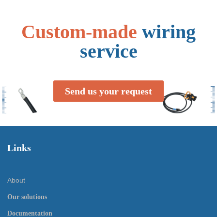
Custom-made
wiring
service
Send us your request
Links
About
Our solutions
Documentation