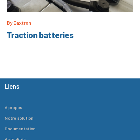
By
Eaxtron
Traction batteries
Liens
A propos
Notre solution
Documentation
Actualités