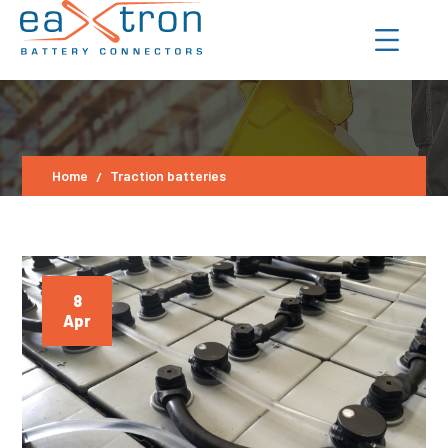
Home
Traction batteries
8
Apr