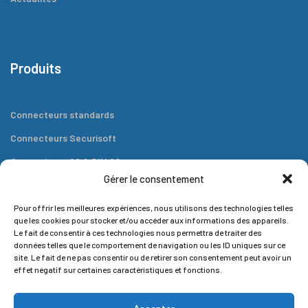
Produits
Connecteurs standards
Connecteurs Securisoft
Connecteurs 80 & DIN 80
Gérer le consentement
Connecteurs plats
Outils
Pour offrir les meilleures expériences, nous utilisons des technologies telles
que les cookies pour stocker et/ou accéder aux informations des appareils.
Le fait de consentir à ces technologies nous permettra de traiter des
données telles que le comportement de navigation ou les ID uniques sur ce
site. Le fait de ne pas consentir ou de retirer son consentement peut avoir un
effet négatif sur certaines caractéristiques et fonctions.
Contact