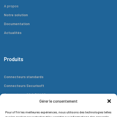
A propos
Notre solution
Documentation
Actualités
Produits
Connecteurs standards
Connecteurs Securisoft
Connecteurs 80 & DIN 80
Gérer le consentement
Connecteurs plats
Outils
Pour offrir les meilleures expériences, nous utilisons des technologies telles
que les cookies pour stocker et/ou accéder aux informations des appareils.