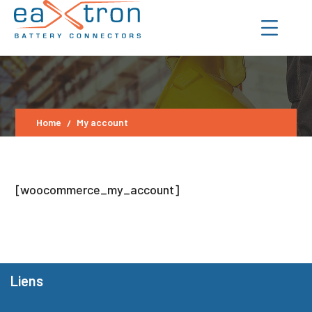
Home
My account
[woocommerce_my_account]
Liens