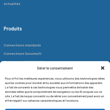
Actualités
Produits
Connecteurs standards
Connecteurs Securisoft
Connecteurs 80 & DIN 80
Gérer le consentement
Connecteurs plats
Outils
Pour offrir les meilleures expériences, nous utilisons des technologies telles
que les cookies pour stocker et/ou accéder aux informations des appareils.
Le fait de consentir à ces technologies nous permettra de traiter des
données telles que le comportement de navigation ou les ID uniques sur ce
site. Le fait de ne pas consentir ou de retirer son consentement peut avoir un
effet négatif sur certaines caractéristiques et fonctions.
Contact