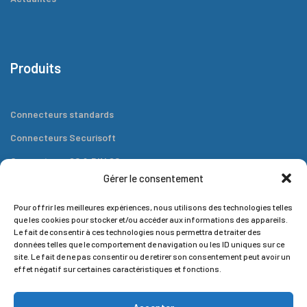
Produits
Connecteurs standards
Connecteurs Securisoft
Connecteurs 80 & DIN 80
Gérer le consentement
Connecteurs plats
Outils
Pour offrir les meilleures expériences, nous utilisons des technologies telles
que les cookies pour stocker et/ou accéder aux informations des appareils.
Le fait de consentir à ces technologies nous permettra de traiter des
données telles que le comportement de navigation ou les ID uniques sur ce
site. Le fait de ne pas consentir ou de retirer son consentement peut avoir un
effet négatif sur certaines caractéristiques et fonctions.
Contact