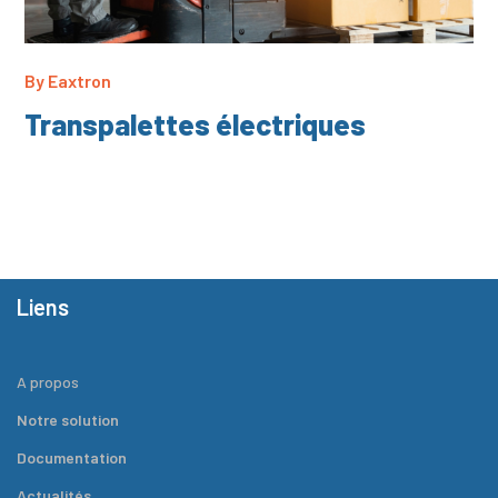
By
Eaxtron
Transpalettes électriques
Liens
A propos
Notre solution
Documentation
Actualités